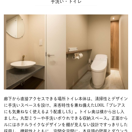
手洗い・トイレ
廊下から直接アクセスできる場所
トイレ本体は、清掃性とデザイン
に手洗いスペースを設け、来客時
性を兼ね備えたLIXIL「プレアス
にも気兼ねなく使えるよう配慮し
LS」。トイレ奥は横から出し入
ました。丸型ミラーや手洗いボウ
れできる収納スペース。正面から
ルにはホテルライクなデザインを
棚が見えない設計ですっきりした
採用し、機能性とともに、空間全
空間に。木目調の壁面とダウンラ