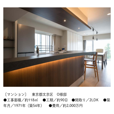
〔マンション〕 東京都文京区 O様邸
●工事面積／約118㎡ ●工期／約90日 ●間取り／2LDK ●築
年月／1971年（築54年） ●費用／約2,000万円