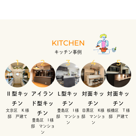
KITCHEN
キッチン事例
Ⅱ型キッ
アイラン
L型キッ
対面キッ
対面キッ
チン
ド型キッ
チン
チン
チン
文京区 K 様
豊島区 I 様
目黒区 K様
板橋区 T 様
チン
邸 戸建て
邸 マンショ
邸 マンショ
邸 戸建て
豊島区 I 様
ン
ン
邸 マンショ
ン