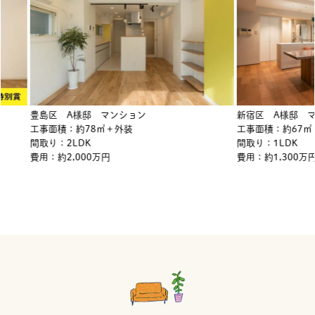
A様邸 マンション
新宿区 A様邸 マンション
：約78㎡＋外装
工事面積：約67㎡
LDK
間取り：1LDK
,000万円
費用：約1,300万円