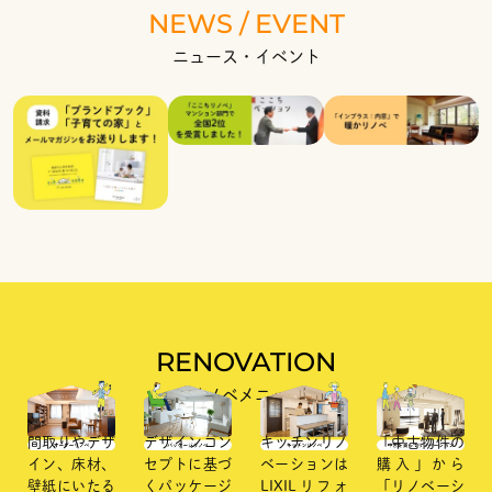
NEWS / EVENT
ニュース・イベント
RENOVATION
リノベメニュー
間取りやデザ
デザインコン
キッチンリノ
「中古物件の
イン、床材、
セプトに基づ
ベーションは
購入」から
壁紙にいたる
くパッケージ
LIXILリフォ
「リノベーシ