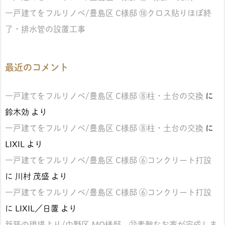
一戸建てをフルリノベ/豊島区 C様邸 ⑱クロス貼りほぼ終
了・排水管の設置工事
最近のコメント
一戸建てをフルリノベ/豊島区 C様邸 ⑧柱・土台の交換
に
鈴木効
より
一戸建てをフルリノベ/豊島区 C様邸 ⑧柱・土台の交換
に
LIXIL
より
一戸建てをフルリノベ/豊島区 C様邸 ⑥コンクリート打設
に
川村 茂盛
より
一戸建てをフルリノベ/豊島区 C様邸 ⑥コンクリート打設
に
LIXIL／日置
より
新築の現場より/中野区 MO様邸 ㉒素敵なお家が完成しま