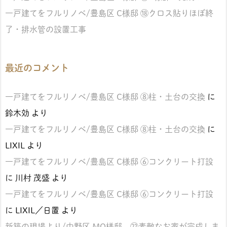
一戸建てをフルリノベ/豊島区 C様邸 ⑱クロス貼りほぼ終
了・排水管の設置工事
最近のコメント
一戸建てをフルリノベ/豊島区 C様邸 ⑧柱・土台の交換
に
鈴木効
より
一戸建てをフルリノベ/豊島区 C様邸 ⑧柱・土台の交換
に
LIXIL
より
一戸建てをフルリノベ/豊島区 C様邸 ⑥コンクリート打設
に
川村 茂盛
より
一戸建てをフルリノベ/豊島区 C様邸 ⑥コンクリート打設
に
LIXIL／日置
より
新築の現場より/中野区 MO様邸 ㉒素敵なお家が完成しま