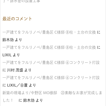
了・排水管の設置工事
最近のコメント
一戸建てをフルリノベ/豊島区 C様邸 ⑧柱・土台の交換
に
鈴木効
より
一戸建てをフルリノベ/豊島区 C様邸 ⑧柱・土台の交換
に
LIXIL
より
一戸建てをフルリノベ/豊島区 C様邸 ⑥コンクリート打設
に
川村 茂盛
より
一戸建てをフルリノベ/豊島区 C様邸 ⑥コンクリート打設
に
LIXIL／日置
より
新築の現場より/中野区 MO様邸 ㉒素敵なお家が完成しま
した！
に
鈴木効
より