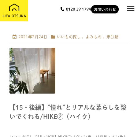



2021年2月24日
いいもの探し
,
よみもの
,
未分類
【15・後編】”憧れ”とリアルな暮らしを繋
いでくれる/HIKE②（ハイク）
いいもの探し【15・後編】HIKE②（ヴィンテージ家具・インテリ