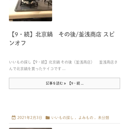
【9・続】北京鍋 その後/釜浅商店 スピ
ンオフ
いいもの探し【9・続】北京鍋 その後（釜浅商店） 釜浅商店さ
んで北京鍋を買ったケイコです ...
記事を読む
【9・続 ...


2021年2月3日
いいもの探し
,
よみもの
,
未分類