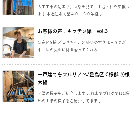
大工工事の始まり。状態を見て、土台・柱を交換し
ます 木造住宅で築４０～５０年経っ ...
お客様の声：キッチン編 vol.3
新宿区G様 ／ L型キッチン 使いやすさは日々更新
中 私の変化に付き合ってくれる ...
一戸建てをフルリノベ/豊島区 C様邸 ⑦根
太組
２階の様子をご紹介します これまでブログではC様
邸の１階の様子をご紹介してきまし ...