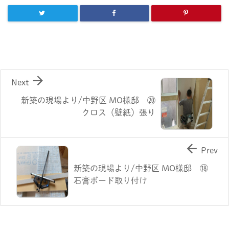

Next
新築の現場より/中野区 MO様邸 ⑳
クロス（壁紙）張り

Prev
新築の現場より/中野区 MO様邸 ⑱
石膏ボード取り付け