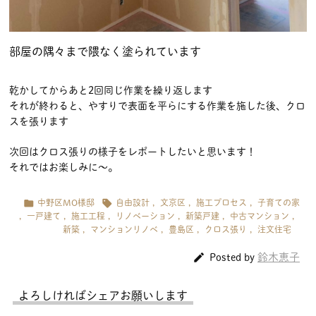
部屋の隅々まで隈なく塗られています
乾かしてからあと2回同じ作業を繰り返します
それが終わると、やすりで表面を平らにする作業を施した後、クロ
スを張ります
次回はクロス張りの様子をレポートしたいと思います！
それではお楽しみに〜。


中野区MO様邸
自由設計
,
文京区
,
施工プロセス
,
子育ての家
,
一戸建て
,
施工工程
,
リノベーション
,
新築戸建
,
中古マンション
,
新築
,
マンションリノベ
,
豊島区
,
クロス張り
,
注文住宅

鈴木恵子
Posted by
よろしければシェアお願いします