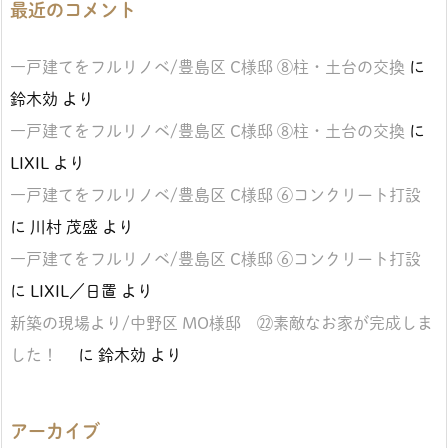
最近のコメント
一戸建てをフルリノベ/豊島区 C様邸 ⑧柱・土台の交換
に
鈴木効
より
一戸建てをフルリノベ/豊島区 C様邸 ⑧柱・土台の交換
に
LIXIL
より
一戸建てをフルリノベ/豊島区 C様邸 ⑥コンクリート打設
に
川村 茂盛
より
一戸建てをフルリノベ/豊島区 C様邸 ⑥コンクリート打設
に
LIXIL／日置
より
新築の現場より/中野区 MO様邸 ㉒素敵なお家が完成しま
した！
に
鈴木効
より
アーカイブ