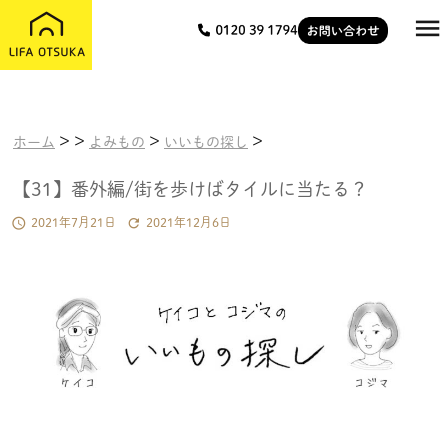

>
>
>
>
ホーム
よみもの
いいもの探し
【31】番外編/街を歩けばタイルに当たる？


2021年7月21日
2021年12月6日