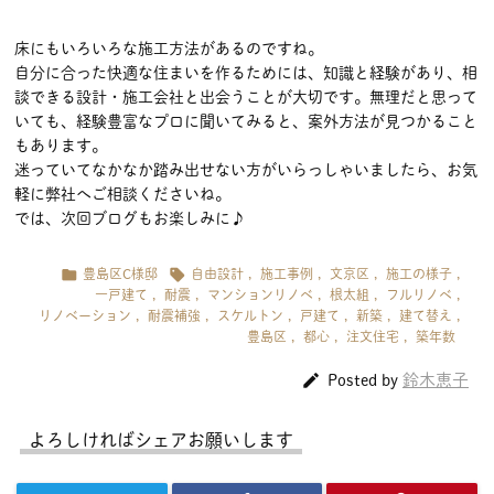
床にもいろいろな施工方法があるのですね。
自分に合った快適な住まいを作るためには、知識と経験があり、相
談できる設計・施工会社と出会うことが大切です。無理だと思って
いても、経験豊富なプロに聞いてみると、案外方法が見つかること
もあります。
迷っていてなかなか踏み出せない方がいらっしゃいましたら、お気
軽に弊社へご相談くださいね。
では、次回ブログもお楽しみに♪


豊島区C様邸
自由設計
,
施工事例
,
文京区
,
施工の様子
,
一戸建て
,
耐震
,
マンションリノベ
,
根太組
,
フルリノベ
,
リノベーション
,
耐震補強
,
スケルトン
,
戸建て
,
新築
,
建て替え
,
豊島区
,
都心
,
注文住宅
,
築年数

鈴木恵子
Posted by
よろしければシェアお願いします