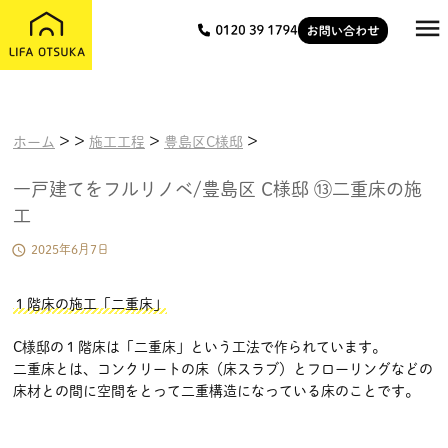

>
>
>
>
ホーム
施工工程
豊島区C様邸
一戸建てをフルリノベ/豊島区 C様邸 ⑬二重床の施
工

2025年6月7日
１階床の施工「二重床」
C様邸の１階床は「二重床」という工法で作られています。
二重床とは、コンクリートの床（床スラブ）とフローリングなどの
床材との間に空間をとって二重構造になっている床のことです。