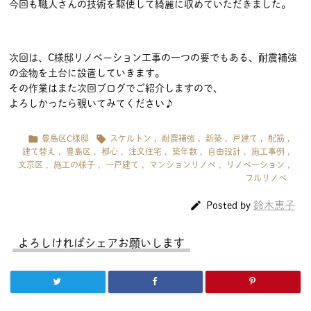
今回も職人さんの技術を駆使して綺麗に収めていただきました。
次回は、C様邸リノベーション工事の一つの要でもある、耐震補強
の金物を土台に設置していきます。
その作業はまた次回ブログでご紹介しますので、
よろしかったら覗いてみてください♪


豊島区C様邸
スケルトン
,
耐震補強
,
新築
,
戸建て
,
配筋
,
建て替え
,
豊島区
,
都心
,
注文住宅
,
築年数
,
自由設計
,
施工事例
,
文京区
,
施工の様子
,
一戸建て
,
マンションリノベ
,
リノベーション
,
フルリノベ

鈴木恵子
Posted by
よろしければシェアお願いします