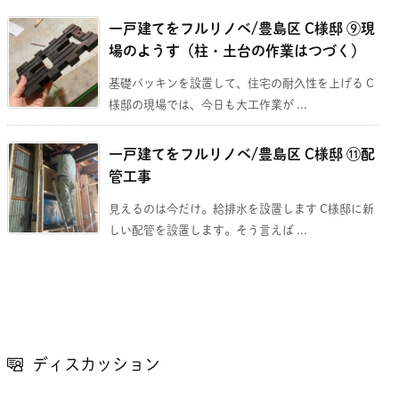
一戸建てをフルリノベ/豊島区 C様邸 ⑨現
場のようす（柱・土台の作業はつづく）
基礎パッキンを設置して、住宅の耐久性を上げる C
様邸の現場では、今日も大工作業が ...
一戸建てをフルリノベ/豊島区 C様邸 ⑪配
管工事
見えるのは今だけ。給排水を設置します C様邸に新
しい配管を設置します。そう言えば ...
ディスカッション