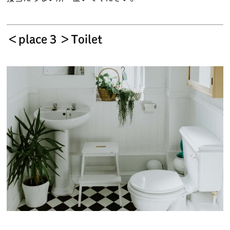
＜place３＞Toilet