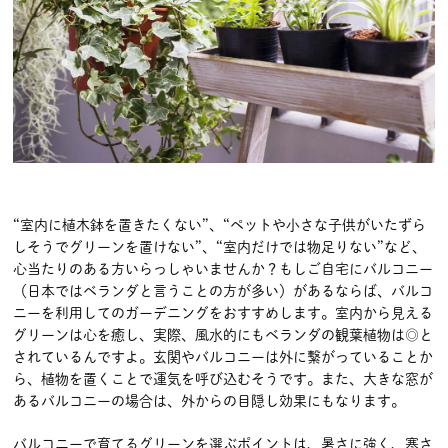
“室内に植木鉢を置きたくない”、“ペットや小さな子供がいたずら
しそうでグリーンを置けない”、“室内だけでは物足りない”など、
心当たりのある方いらっしゃいませんか？もしご自宅にバルコニー
（日本ではベランダと言うことの方が多い）があるならば、バルコ
ニーを利用してのガーデニングをおすすめします。室内から見える
グリーンは心を癒し、実際、風水的にもベランダの観葉植物は◎と
されているんですよ。玄関やバルコニーは外に繋がっていることか
ら、植物を置くことで運気を呼び込むそうです。また、大きな窓が
あるバルコニーの場合は、外からの目隠し効果にもなります。
バルコニーで育てるグリーンを選ぶポイントは、暑さに強く、寒さ