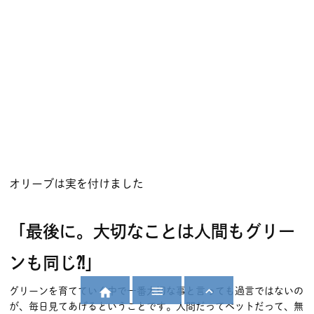
ンも同じ⁈」
グリーンを育てていく中で一番大切な事と言っても過言ではないの
が、毎日見てあげるということです。人間だってペットだって、無
視され続けていたら元気が無くなってしまいますよね(^_^;)それは
グリーンでも同じ。
自分の目が向きやすい場所にグリーンを置くことで、自然に目が行
き届いて、ちょっとした変化にも気付きやすくなりますよ(^-^)♪
「そろそろお水をあげた方が良いかな」とか、「葉っぱの色が薄く
なってきたようだから、お日様に当ててあげようかな」とか、生活
のルーティンにグリーン観察が自然に組み込まれるわけです。そう
なったらしめたもの！お世話しなきゃという呪縛から解き放たれ
て、グリーンからの癒し効果を存分に受けましょう！(笑)＼(^o^)
／
最後まで読んでいただき、ありがとうございました。



次回は「グリーンのある暮らし」最終回です！最後は、「グリーン
を育てていく上での勘違い・やりがちな間違いあるある」をお送り