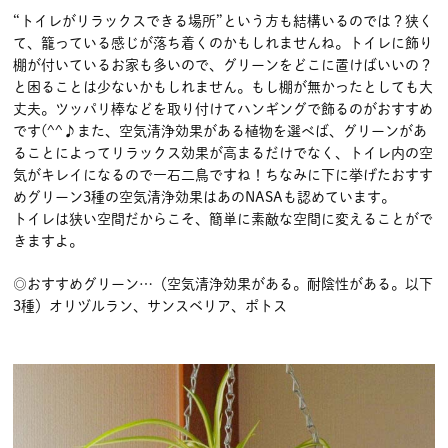
“トイレがリラックスできる場所”という方も結構いるのでは？狭く
て、籠っている感じが落ち着くのかもしれませんね。トイレに飾り
棚が付いているお家も多いので、グリーンをどこに置けばいいの？
と困ることは少ないかもしれません。もし棚が無かったとしても大
丈夫。ツッパリ棒などを取り付けてハンギングで飾るのがおすすめ
です(^^♪また、空気清浄効果がある植物を選べば、グリーンがあ
ることによってリラックス効果が高まるだけでなく、トイレ内の空
気がキレイになるので一石二鳥ですね！ちなみに下に挙げたおすす
めグリーン3種の空気清浄効果はあのNASAも認めています。
トイレは狭い空間だからこそ、簡単に素敵な空間に変えることがで
きますよ。
◎おすすめグリーン…（空気清浄効果がある。耐陰性がある。以下
3種）オリヅルラン、サンスベリア、ポトス