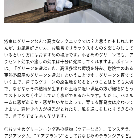
浴室にグリーンなんて高度なテクニックでは？と思うかもしれませ
んが、お風呂好きな方、お風呂でリラックスするのを楽しみにして
いるという方にはおすすめの場所です。小さめのグリーンでも、ア
クセント効果や癒しの効果は十分に発揮してくれますよ。ポイント
は、「グリーンを選ぶとき、高温多湿な環境を好み、耐陰性のある
亜熱帯原産のグリーンを選ぶ」ということです。グリーンを育てて
いく上で、育てるグリーンの原生地を知るということはとても大切
で、なぜならその植物が生まれた土地に近い環境の方が植物にとっ
てストレスなく生活していく事ができるからです。ただし、バスル
ームに窓があるか・窓が無いかによって、育てる難易度は変わって
きます。窓付きの方が採光がとれたり、風を通しをしたりできるの
で、育てやすさは高くなります。
◎おすすめグリーン…シダ系の植物（ツデーなど）、モンステラ、
アジアンタム、“エアプランツ”としておなじみのチランジアなど。