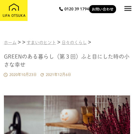

>
>
>
>
ホーム
すまいのヒント
日々のくらし
GREENのある暮らし（第３回）ふと目にした時の小
さな幸せ


2020年10月23日
2021年12月6日